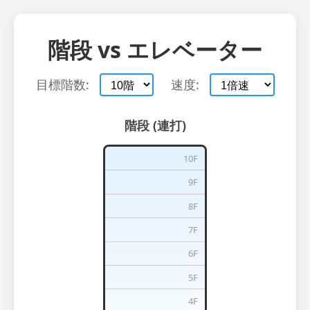
階段 vs エレベーター
目標階数:
速度:
階段 (連打)
10F
9F
8F
7F
6F
5F
4F