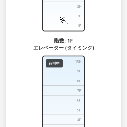
3F
2F
🏃
1F
階数:
1
F
エレベーター (タイミング)
10F
待機中
9F
8F
7F
6F
5F
4F